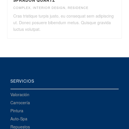
SPRADON QUARTZ
COMPLEX
,
INTERIOR DESIGN
,
RESIDENCE
Cras tristique turpis justo, eu consequat sem adipiscing
ut. Donec posuere bibendum metus. Quisque gravida
luctus volutpat.
SERVICIOS
Valoración
Carrocería
Pintura
Auto-Spa
Repuestos