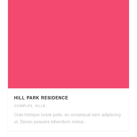
HILL PARK RESIDENCE
COMPLEX
,
VILLA
Cras tristique turpis justo, eu consequat sem adipiscing
ut. Donec posuere bibendum metus.