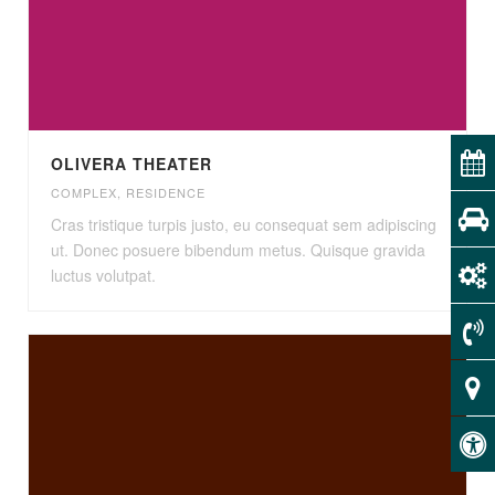
OLIVERA THEATER
COMPLEX
,
RESIDENCE
Cras tristique turpis justo, eu consequat sem adipiscing
ut. Donec posuere bibendum metus. Quisque gravida
luctus volutpat.