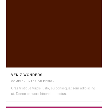
VENIZ WONDERS
COMPLEX
,
INTERIOR DESIGN
Cras tristique turpis justo, eu consequat sem adipiscing
ut. Donec posuere bibendum metus.